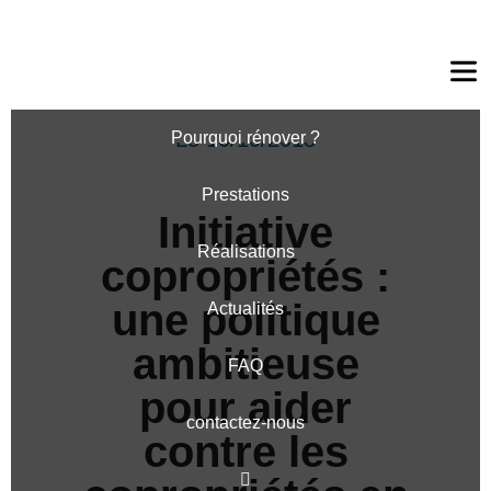
Ouv
le
me
Le 10/10/2018
Pourquoi rénover ?
Prestations
Initiative
Réalisations
copropriétés :
une politique
Actualités
ambitieuse
FAQ
pour aider
contactez-nous
contre les