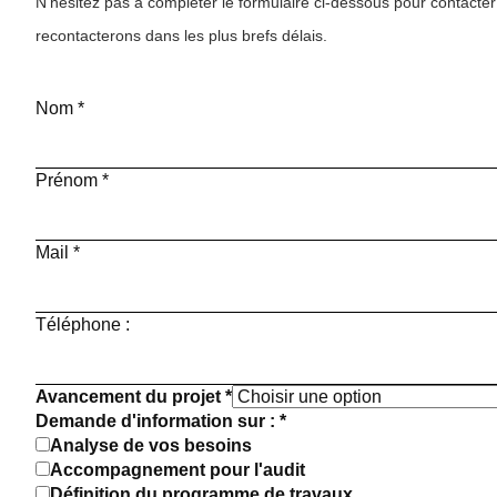
N’hésitez pas à compléter le formulaire ci-dessous pour contacter
recontacterons dans les plus brefs délais.
Nom
*
Prénom
*
Mail
*
Téléphone :
Avancement du projet
*
Demande d'information sur :
*
Analyse de vos besoins
Accompagnement pour l'audit
Définition du programme de travaux