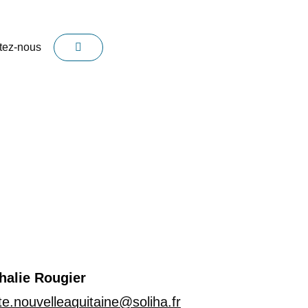
tez-nous
alie Rougier
te.nouvelleaquitaine@soliha.fr