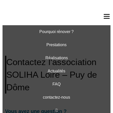
Ouv
le
me
Pourquoi rénover ?
Prestations
Réalisations
Contactez l'association
Actualités
SOLIHA Loire – Puy de
FAQ
Dôme
contactez-nous
Vous avez une question ?​