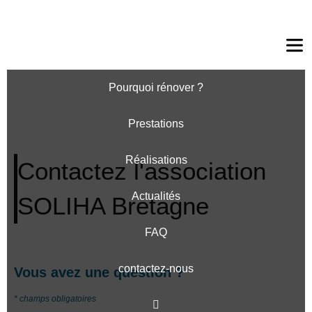
Ouv
le
me
Pourquoi rénover ?
Prestations
Réalisations
Contactez l'association
Actualités
SOLIHA Bretagne
FAQ
contactez-nous
Vous avez une question ?​
* champs obligatoires