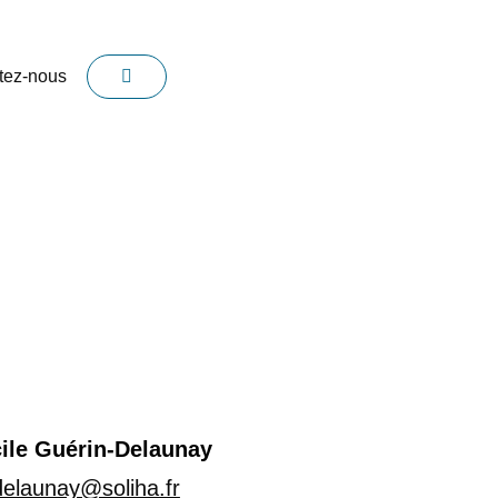
tez-nous
le Guérin-Delaunay
delaunay@soliha.fr