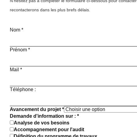
N’hésitez pas à compléter le formulaire ci-dessous pour contacter
recontacterons dans les plus brefs délais.
Nom
*
Prénom
*
Mail
*
Téléphone :
Avancement du projet
*
Demande d'information sur :
*
Analyse de vos besoins
Accompagnement pour l'audit
Définition du programme de travaux