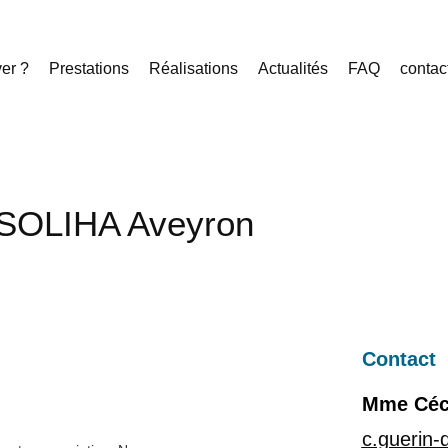
er ?
Prestations
Réalisations
Actualités
FAQ
contac
n SOLIHA Aveyron
Contact
Mme Céci
c.guerin-